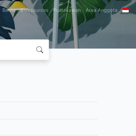
Berita
E-resources
Pustakawan
Area Anggota