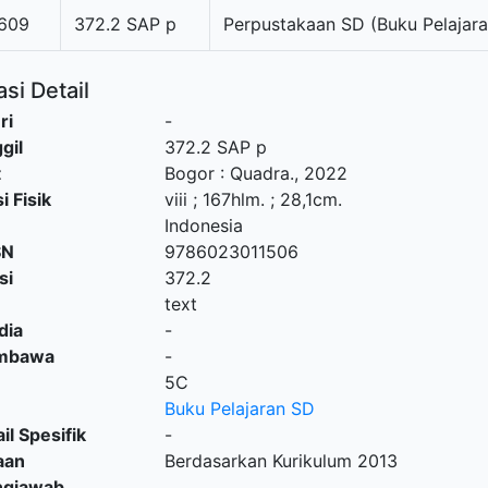
609
372.2 SAP p
Perpustakaan SD (Buku Pelajara
si Detail
ri
-
gil
372.2 SAP p
t
Bogor
:
Quadra
.,
2022
i Fisik
viii ; 167hlm. ; 28,1cm.
Indonesia
SN
9786023011506
si
372.2
text
dia
-
embawa
-
5C
Buku Pelajaran SD
il Spesifik
-
aan
Berdasarkan Kurikulum 2013
ngjawab