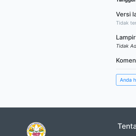
Versi l
Tidak ter
Lampir
Tidak A
Komen
Anda h
Tent