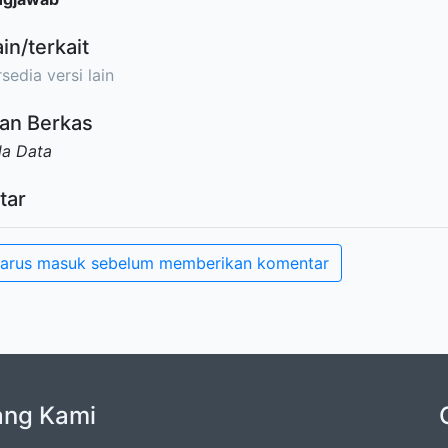
ain/terkait
sedia versi lain
an Berkas
da Data
tar
arus masuk sebelum memberikan komentar
ang Kami