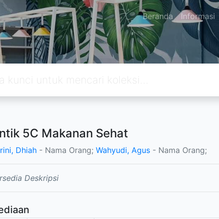
Beranda
Informasi
tik 5C Makanan Sehat
ini, Dhiah
- Nama Orang;
Wahyudi, Agus
- Nama Orang;
rsedia Deskripsi
ediaan