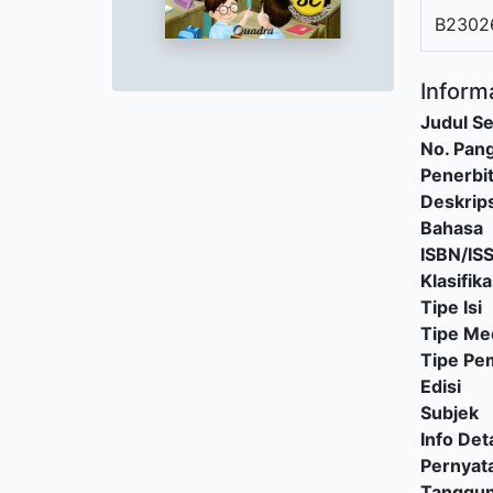
B2302
Informa
Judul Se
No. Pang
Penerbi
Deskrips
Bahasa
ISBN/IS
Klasifika
Tipe Isi
Tipe Me
Tipe P
Edisi
Subjek
Info Deta
Pernyat
Tanggu